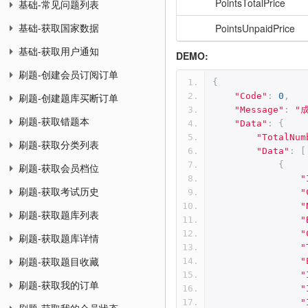
PointsTotalPrice
基础-常见问题列表
PointsUnpaidPrice
基础-获取国家数据
基础-获取用户通知
DEMO:
刷题-创建会员订阅订单
{
"Code"
:
0
,
刷题-创建题库买断订单
"Message"
:
"
刷题-获取错题本
"Data"
:
{
"TotalNum
刷题-获取分类列表
"Data"
:
[
{
刷题-获取会员档位
"
刷题-获取考试历史
"
"
刷题-获取题库列表
"
"
刷题-获取题库详情
"
刷题-获取题目收藏
"
"
刷题-获取我的订单
"
"