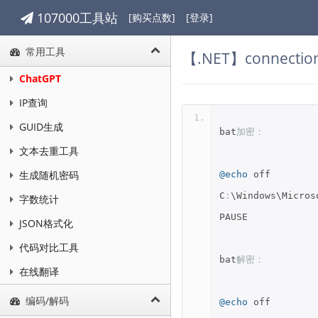
107000工具站
[购买点数]
[登录]
常用工具
【.NET】connectio
ChatGPT
IP查询
GUID生成
bat
加密：
文本去重工具
生成随机密码
@echo
off
C
:
\Windows\Micros
字数统计
PAUSE
JSON格式化
代码对比工具
bat
解密：
在线翻译
编码/解码
@echo
off