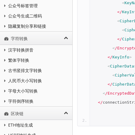
<
KeyN
公众号标签管理
</
KeyIn
公众号生成二维码
<
Cipher
隐藏复制分享和链接
<
Ciph
字符转换
</
Ciphe
<
/Encrypt
汉字转换拼音
</
KeyInfo
>
繁体字转换
<
CipherData
古书竖排文字转换
<
CipherVa
人民币大小写转换
</
CipherDat
字母大小写转换
<
/EncryptedDa
字符倒序转换
</
connectionStr
区块链
ETH地址生成